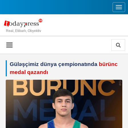
Toggl
Real, Etibarlı, Obyektiv
Güləşçimiz dünya çempionatında
bürünc
medal qazandı