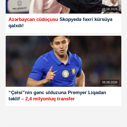
08.08.2026
Azərbaycan cüdoçusu
Skopyedə fəxri kürsüyə
qalxdı!
08.08.2026
“Çelsi”nin gənc ulduzuna Premyer Liqadan
təklif
– 2,4 milyonluq transfer