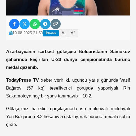
-
+
19.08.2025 21:50
A
A
İdman
Azərbaycanın sərbəst güləşçisi Bolqarıstanın Samokov
şəhərində keçirilən U-20 dünya çempionatında bürünc
medal qazanıb.
TodayPress TV
xəbər verir ki, üçüncü yarış günündə Vasif
Bağırov (57 kq) təsəlliverici görüşdə yaponiyalı Rin
Sakamotoya heç bir şans tanımayıb – 10:2.
Güləşçimiz həlledici qarşılaşmada isə moldovalı moldovalı
Yon Bulqarunu 8:2 hesabıyla üstələyərək bürünc medala sahib
çıxıb.