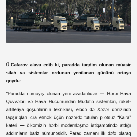
Ü.Cəfərov əlavə edib ki, paradda təqdim olunan müasir
silah və sistemlər ordunun yenilənən gücünü ortaya
qoydu:
"Paradda nümayiş olunan yeni avadanlıqlar — Hərbi Hava
Qüvvələri və Hava Hücumundan Müdafiə sistemləri, raket-
artilleriya qoşunlarının texnikası, eləcə də Xəzər dənizində
tapşırıqları icra etmək üçün nəzərdə tutulan pilotsuz “Kaira”
kateri — ölkəmizin hərbi modernləşmə istiqamətində atdığı
addımların bariz nümunəsidir. Parad zamanı ilk dəfə olaraq