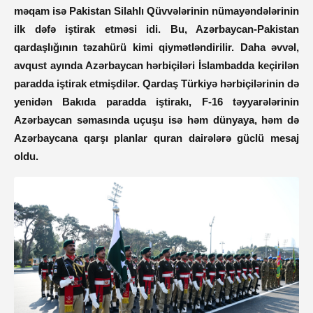
məqam isə Pakistan Silahlı Qüvvələrinin nümayəndələrinin
ilk dəfə iştirak etməsi idi. Bu, Azərbaycan-Pakistan
qardaşlığının təzahürü kimi qiymətləndirilir. Daha əvvəl,
avqust ayında Azərbaycan hərbiçiləri İslambadda keçirilən
paradda iştirak etmişdilər. Qardaş Türkiyə hərbiçilərinin də
yenidən Bakıda paradda iştirakı, F-16 təyyarələrinin
Azərbaycan səmasında uçuşu isə həm dünyaya, həm də
Azərbaycana qarşı planlar quran dairələrə güclü mesaj
oldu.