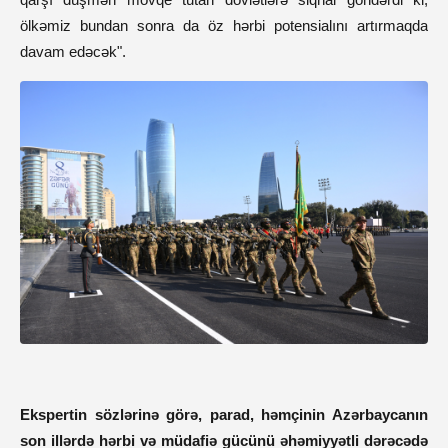
ölkəmiz bundan sonra da öz hərbi potensialını artırmaqda
davam edəcək".
Ekspertin sözlərinə görə, parad, həmçinin Azərbaycanın
son illərdə hərbi və müdafiə gücünü əhəmiyyətli dərəcədə