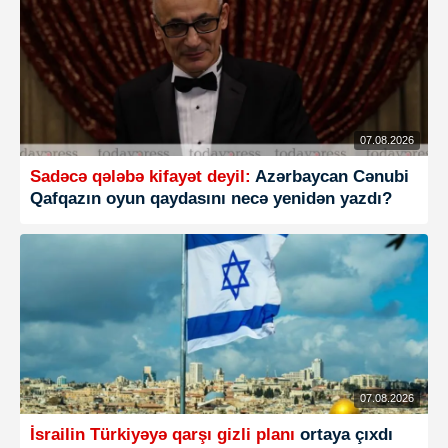
07.08.2026
Sadəcə qələbə kifayət deyil:
Azərbaycan Cənubi
Qafqazın oyun qaydasını necə yenidən yazdı?
07.08.2026
İsrailin Türkiyəyə qarşı gizli planı
ortaya çıxdı