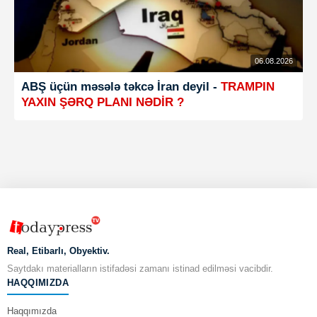
06.08.2026
ABŞ üçün məsələ təkcə İran deyil -
TRAMPIN
YAXIN ŞƏRQ PLANI NƏDİR ?
Real, Etibarlı, Obyektiv.
Saytdakı materialların istifadəsi zamanı istinad edilməsi vacibdir.
HAQQIMIZDA
Haqqımızda