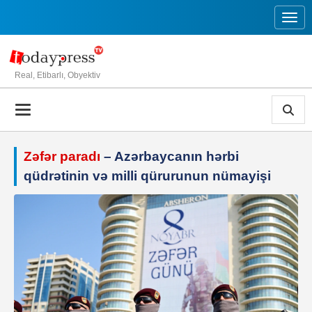
Toggl
Real, Etibarlı, Obyektiv
Zəfər paradı
– Azərbaycanın hərbi
qüdrətinin və milli qürurunun nümayişi