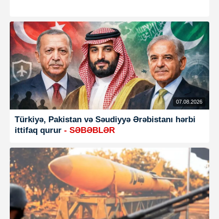
07.08.2026
Türkiyə, Pakistan və Səudiyyə Ərəbistanı hərbi
ittifaq qurur
- SƏBƏBLƏR