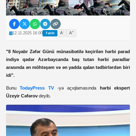
-
+
12.11.2025 16:00
A
A
Təhlil
"8 Noyabr Zəfər Günü münasibətilə keçirilən hərbi parad
indiyə qədər Azərbaycanda baş tutan hərbi paradlar
arasında ən möhtəşəm və ən yadda qalan tədbirlərdən biri
idi".
Bunu
TodayPress TV
-yə açıqlamasında
hərbi ekspert
Üzeyir Cəfərov
deyib.