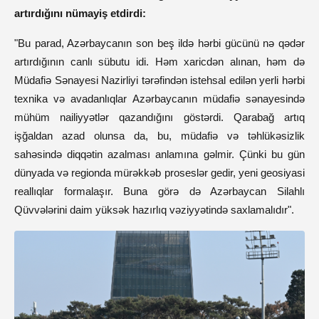
artırdığını nümayiş etdirdi:
"Bu parad, Azərbaycanın son beş ildə hərbi gücünü nə qədər
artırdığının canlı sübutu idi. Həm xaricdən alınan, həm də
Müdafiə Sənayesi Nazirliyi tərəfindən istehsal edilən yerli hərbi
texnika və avadanlıqlar Azərbaycanın müdafiə sənayesində
mühüm nailiyyətlər qazandığını göstərdi. Qarabağ artıq
işğaldan azad olunsa da, bu, müdafiə və təhlükəsizlik
sahəsində diqqətin azalması anlamına gəlmir. Çünki bu gün
dünyada və regionda mürəkkəb proseslər gedir, yeni geosiyasi
reallıqlar formalaşır. Buna görə də Azərbaycan Silahlı
Qüvvələrini daim yüksək hazırlıq vəziyyətində saxlamalıdır".