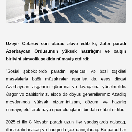
Üzeyir Cəfərov son olaraq əlavə edib ki, Zəfər paradı
Azərbaycan Ordusunun yüksək hazırlığını və xalqın
birliyini simvolik şəkildə nümayiş etdirdi:
"Sosial şəbəkələrdə paradın aparıcısı və bəzi təşkilati
məsələlərlə bağlı müzakirələr aparılsa da, əsas diqqət
Azərbaycan əsgərinin qüruruna və ləyaqətinə yönəlməlidir.
Əsgər və zabitlərimiz, eləcə də döyüş generallarımız Azadlıq
meydanında yüksək nizam-intizam, dözüm və hazırlıq
nümayiş etdirərək nəyə qadir olduqlarını bir daha sübut etdilər.
2025-ci ilin 8 Noyabr paradı uzun illər yaddaşlarda qalacaq,
illərlə xatırlanacaq və haqqında çox danışılacaq. Bu parad hər