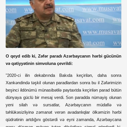
O qeyd edib ki, Zəfər paradı Azərbaycanın hərbi gücünün
və qətiyyətinin simv
oluna çevrildi:
"2020-ci ilin dekabrında Bakıda keçirilən, daha sonra
Xankəndində təşkil olunan paradlardan sonra bu il Zəfərimizin
beşinci ildönümü münasibətilə paytaxtda keçirilən parad bütün
dünyaya güclü bir mesaj verdi. Son paradda nümayiş olunan
yeni silah və sursatlar, Azərbaycanın müdafiə və
təhlükəsizliyinə zəmanət verən avadanlıqlar ölkəmizin hərbi
qüdrətinin artdığını göstərdi və eyni zamanda, Azərbaycana
qarşı düşmən mövqe tutan dövlətlərə siqnal göndərdi ki,