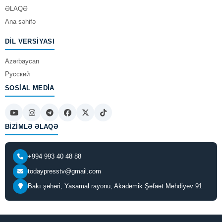
ƏLAQƏ
Ana səhifə
DIL VERSIYASI
Azərbaycan
Русский
SOSIAL MEDIA
BIZIMLƏ ƏLAQƏ
+994 993 40 48 88
todaypresstv@gmail.com
Bakı şəhəri, Yasamal rayonu, Akademik Şəfaət Mehdiyev 91