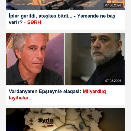
07.08.2026
İplər gərildi, atəşkəs bitdi... - Yəməndə nə baş
verir?
- ŞƏRH
07.08.2026
Vardanyanın Epşteynlə əlaqəsi:
Milyardlıq
layihələr...