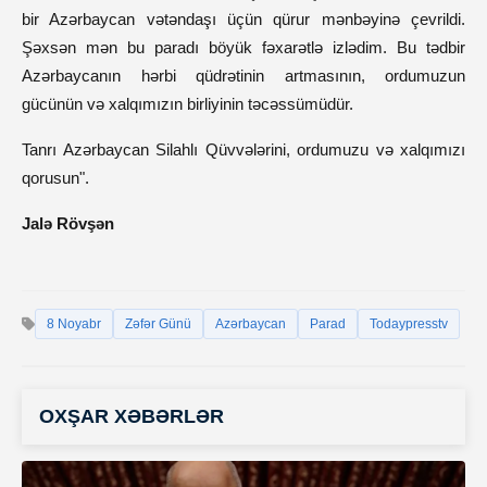
bir Azərbaycan vətəndaşı üçün qürur mənbəyinə çevrildi.
Şəxsən mən bu paradı böyük fəxarətlə izlədim. Bu tədbir
Azərbaycanın hərbi qüdrətinin artmasının, ordumuzun
gücünün və xalqımızın birliyinin təcəssümüdür.
Tanrı Azərbaycan Silahlı Qüvvələrini, ordumuzu və xalqımızı
qorusun".
Jalə Rövşən
8 Noyabr
Zəfər Günü
Azərbaycan
Parad
Todaypresstv
OXŞAR XƏBƏRLƏR