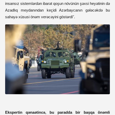
insansız sistemlərdən ibarət qoşun növünün şəxsi heyətinin də
Azadlıq meydanından keçidi Azərbaycanın gələcəkdə bu
sahəyə xüsusi önəm verəcəyini göstərdi".
Ekspertin qənaətincə, bu paradda bir başqa önəmli