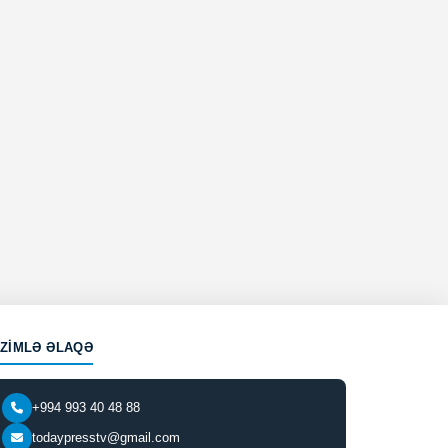
IZIMLƏ ƏLAQƏ
+994 993 40 48 88
todaypresstv@gmail.com