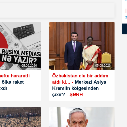
2
2
05.08.2026
05.08.2026
əftə hərarətli
Özbəkistan elə bir addım
 ölkə raket
atdı ki... -
Mərkəzi Asiya
ıxdı
Kremlin kölgəsindən
çıxır?
- ŞƏRH