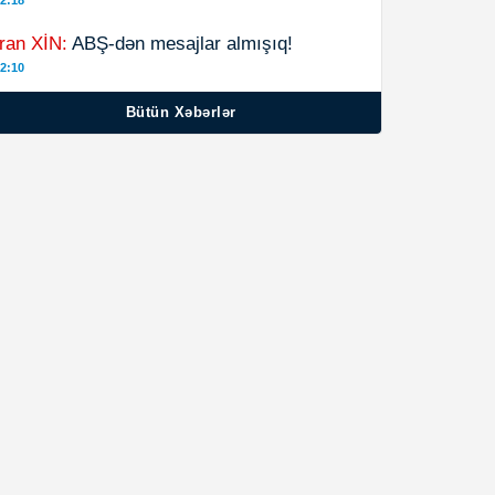
2:18
İran XİN:
ABŞ-dən mesajlar almışıq!
2:10
Bütün Xəbərlər