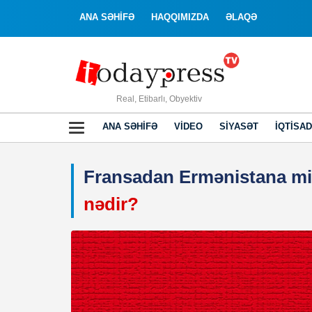
ANA SƏHİFƏ
HAQQIMIZDA
ƏLAQƏ
Real, Etibarlı, Obyektiv
ANA SƏHIFƏ
VIDEO
SIYASƏT
İQTISAD
Fransadan Ermənistana mil
nədir?