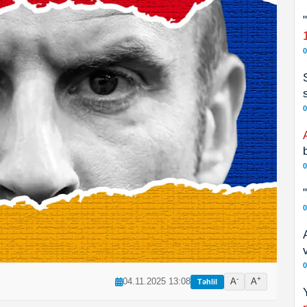
0
0
0
0
0
-
+
04.11.2025 13:08
A
A
Təhlil