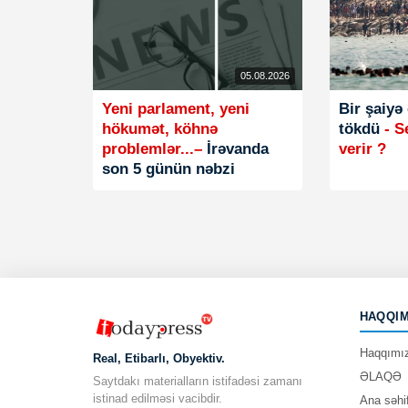
05.08.2026
Yeni parlament, yeni
Bir şaiyə
hökumət, köhnə
tökdü
- S
problemlər...–
İrəvanda
verir ?
son 5 günün nəbzi
HAQQIM
Haqqımı
Real, Etibarlı, Obyektiv.
ƏLAQƏ
Saytdakı materialların istifadəsi zamanı
istinad edilməsi vacibdir.
Ana səhi