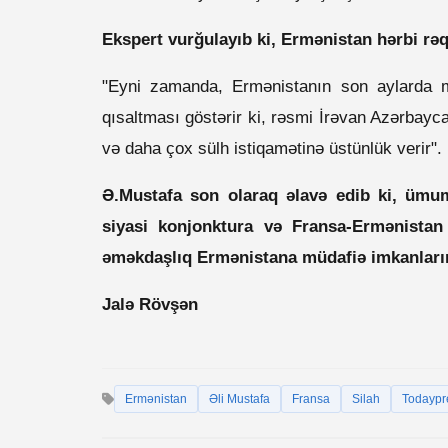
Ekspert vurğulayıb ki, Ermənistan hərbi rə
"Eyni zamanda, Ermənistanın son aylarda mü
qısaltması göstərir ki, rəsmi İrəvan Azərbayca
və daha çox sülh istiqamətinə üstünlük verir".
Ə.Mustafa son olaraq əlavə edib ki, ümu
siyasi konjonktura və Fransa-Ermənistan 
əməkdaşlıq Ermənistana müdafiə imkanların
Jalə Rövşən
Ermənistan
Əli Mustafa
Fransa
Silah
Todaypr