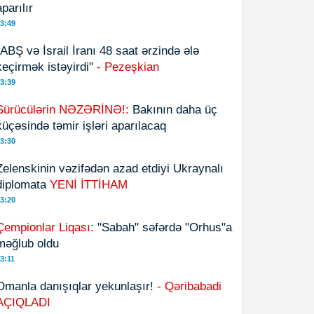
aparılır
3:49
"ABŞ və İsrail İranı 48 saat ərzində ələ
keçirmək istəyirdi"
- Pezeşkian
3:39
Sürücülərin NƏZƏRİNƏ!:
Bakının daha üç
küçəsində təmir işləri aparılacaq
3:30
Zelenskinin vəzifədən azad etdiyi Ukraynalı
diplomata
YENİ İTTİHAM
3:20
Çempionlar Liqası:
"Sabah" səfərdə "Orhus"a
məğlub oldu
3:11
Omanla danışıqlar yekunlaşır!
- Qəribabadi
AÇIQLADI