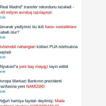
"Real Madrid" transfer rekordunu təzələdi -
140 milyon avroluq razılaşma!
7:20
Sevərək yediyimiz bu ikili
hansı xəstəliklərə
səbəb olur?
6:20
Avtomobil nəhəngləri
kütləvi PUA istehsalına
başladı
5:30
"Nyukasl"a
yeni baş məşqçi
təyin edildi
4:40
Avropa Mərkəzi Bankının prezidenti
vəzifəsinə yeni
NAMİZƏD
3:50
Yoğurt həmişə faydalı deyilmiş:
Mədə