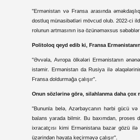
"Ermənistan və Fransa arasında əməkdaşlıq
dostluq münasibətləri mövcud olub. 2022-ci il
rolunun artmasının isə özünəməxsus səbəbləri
Politoloq qeyd edib ki, Fransa Ermənistanı
"Əvvəla, Avropa ölkələri Ermənistanın ənənə
istəmir. Ermənistan da Rusiya ilə əlaqələrin
Fransa doldurmağa çalışır".
Onun sözlərinə görə, silahlanma daha çox m
"Bununla belə, Azərbaycanın hərbi gücü və 
balans yarada bilmir. Bu baxımdan, proses d
ixracatçısı kimi Ermənistana bazar gözü il
üzərindən həyata keçirməyə çalışır".