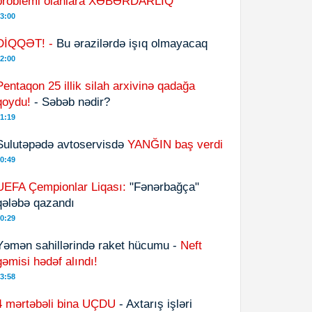
problemi olanlara XƏBƏRDARLIQ
3:00
DİQQƏT! -
Bu ərazilərdə işıq olmayacaq
2:00
Pentaqon 25 illik silah arxivinə qadağa
qoydu!
- Səbəb nədir?
1:19
Sulutəpədə avtoservisdə
YANĞIN baş verdi
0:49
UEFA Çempionlar Liqası:
"Fənərbağça"
qələbə qazandı
0:29
Yəmən sahillərində raket hücumu -
Neft
gəmisi hədəf alındı!
3:58
4 mərtəbəli bina UÇDU
- Axtarış işləri