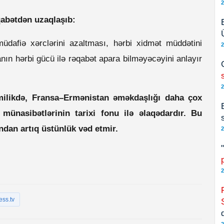
2
qabətdən uzaqlaşıb:
dafiə xərclərini azaltması, hərbi xidmət müddətini
2
nın hərbi gücü ilə rəqabət apara bilməyəcəyini anlayır
2
milikdə, Fransa–Ermənistan əməkdaşlığı daha çox
münasibətlərinin tarixi fonu ilə əlaqədardır. Bu
dan artıq üstünlük vəd etmir.
2
2
ess.tv