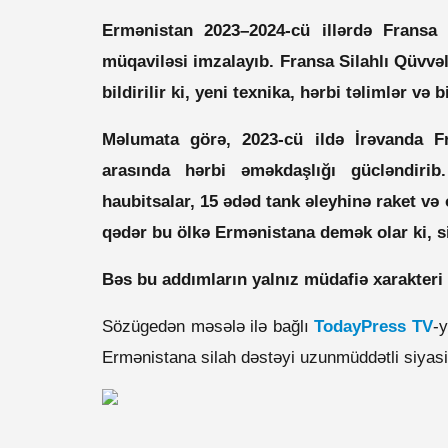
Ermənistan 2023–2024-cü illərdə Fransa 
müqaviləsi imzalayıb. Fransa Silahlı Qüvvə
bildirilir ki, yeni texnika, hərbi təlimlər və
Məlumata görə, 2023-cü ildə İrəvanda Fr
arasında hərbi əməkdaşlığı gücləndirib
haubitsalar, 15 ədəd tank əleyhinə raket və o
qədər bu ölkə Ermənistana demək olar ki, si
Bəs bu addımların yalnız müdafiə xarakteri
Sözügedən məsələ ilə bağlı
TodayPress TV
-
Ermənistana silah dəstəyi uzunmüddətli siyasi