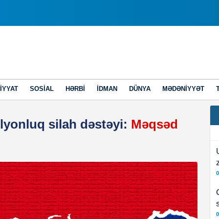
IYYAT
SOSIAL
HƏRBI
İDMAN
DÜNYA
MƏDƏNIYYƏT
yonluq silah dəstəyi:
Məqsəd
0
0