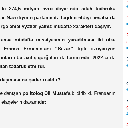
0
ilə 274,5 milyon avro dəyərində silah tədarükü
lər Nazirliyinin parlamentə təqdim etdiyi hesabatda
0
 birgə əməliyyatlar yalnız müdafiə xarakteri daşıyır.
ansa müdafiə missiyasının yaradılması iki ölkə
. Fransa Ermənistanı “Sezar” tipli özüyeriyən
0
nların buraxılış qurğuları ilə təmin edir. 2022-ci ilə
lah tədarük etmirdi.
0
 daşıması nə qədər realdır?
0
yə danışan
politoloq Əli Mustafa
bildirib ki, Fransanın
 əlaqələrin davamıdır:
2