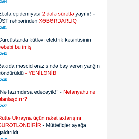
3:04
Ebola epidemiyası
2 dəfə sürətlə
yayılır! -
ÜST rəhbərindən
XƏBƏRDARLIQ
2:51
Gürcüstanda kütləvi elektrik kəsintisinin
səbəbi bu imiş
2:43
Bakıda məscid ərazisində baş verən yanğın
söndürüldü
- YENİLƏNİB
2:35
"Nə lazımdırsa edəcəyik!" -
Netanyahu nə
planlaşdırır?
2:27
Rutte Ukrayna üçün raket axtarışını
SÜRƏTLƏNDİRİR
- Müttəfiqlər ayağa
qaldırıldı