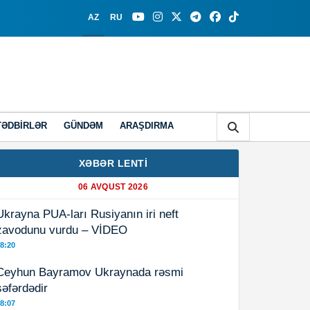
AZ
RU
TƏDBIRLƏR
GÜNDƏM
ARAŞDIRMA
XƏBƏR LENTİ
06 AVQUST 2026
Ukrayna PUA-ları Rusiyanın iri neft
zavodunu vurdu – VİDEO
8:20
Ceyhun Bayramov Ukraynada rəsmi
səfərdədir
8:07