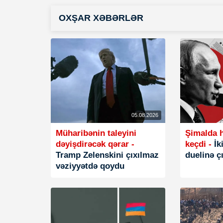
OXŞAR XƏBƏRLƏR
05.08.2026
Müharibənin taleyini
Şimalda h
dəyişdirəcək qərar -
keçdi -
İki
Tramp Zelenskini çıxılmaz
duelinə ç
vəziyyətdə qoydu