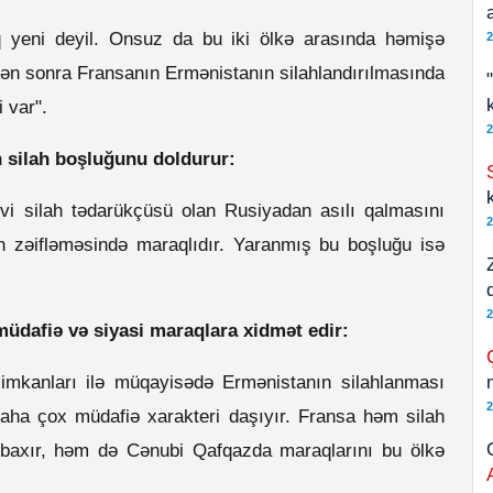
 yeni deyil. Onsuz da bu iki ölkə arasında həmişə
2
dən sonra Fransanın Ermənistanın silahlandırılmasında
 var".
2
n silah boşluğunu doldurur:
vi silah tədarükçüsü olan Rusiyadan asılı qalmasını
2
in zəifləməsində maraqlıdır. Yaranmış bu boşluğu isə
2
üdafiə və siyasi maraqlara xidmət edir:
imkanları ilə müqayisədə Ermənistanın silahlanması
2
aha çox müdafiə xarakteri daşıyır. Fransa həm silah
ə baxır, həm də Cənubi Qafqazda maraqlarını bu ölkə