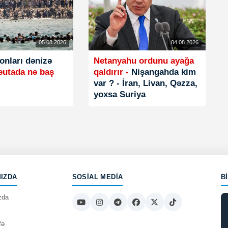
05.08.2026
04.08.2026
 onları dənizə
Netanyahu ordunu ayağa
eutada nə baş
qaldırır -
Nişangahda kim
var ? - İran, Livan, Qəzza,
yoxsa Suriya
IZDA
SOSIAL MEDIA
B
zda
fə