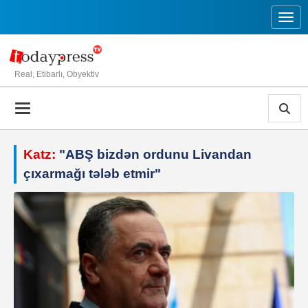
Toggl
Real, Etibarlı, Obyektiv
Katz:
"ABŞ bizdən ordunu Livandan
çıxarmağı tələb etmir"