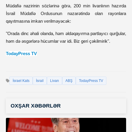
Müdafiə nazirinin sözlərinə görə, 200 min livanlının hazırda 
İsrail Müdafiə Ordusunun nəzarətində olan rayonlara 
qayıtmasına imkan verilməyəcək:
"Orada dinc əhali olanda, həm əldəqayırma partlayıcı qurğular, 
həm də əsgərlərə hücumlar var idi. Biz geri çəkilmirik".
TodayPress TV
İsrael Kats
İsrail
Livan
ABŞ
TodayPress TV
OXŞAR XƏBƏRLƏR