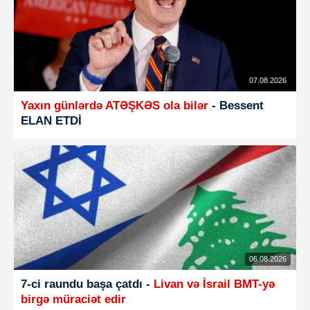
07.08.2026
Yaxın günlərdə ATƏŞKƏS ola bilər
- Bessent
ELAN ETDİ
06.08.2026
7-ci raundu başa çatdı -
Livan və İsrail BMT-yə
birgə müraciət edir