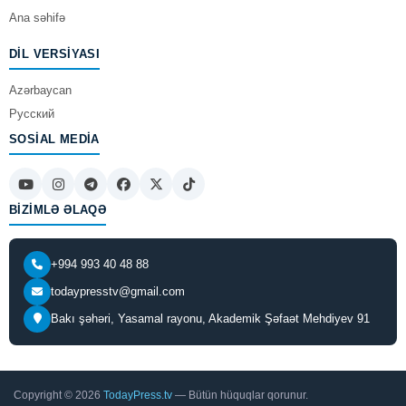
Ana səhifə
DIL VERSIYASI
Azərbaycan
Русский
SOSIAL MEDIA
BIZIMLƏ ƏLAQƏ
+994 993 40 48 88
todaypresstv@gmail.com
Bakı şəhəri, Yasamal rayonu, Akademik Şəfaət Mehdiyev 91
Copyright © 2026
TodayPress.tv
— Bütün hüquqlar qorunur.