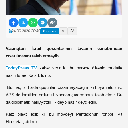
-
+
24.06.2026 20:40
A
A
Gündəm
Vaşinqton İsrail qoşunlarının Livanın cənubundan 
çıxarılmasını tələb etməyib.
TodayPress TV
 xəbər verir ki, bu barədə ölkənin müdafiə 
naziri İsrael Katz bildirib.
"Biz heç bir halda qoşunları çıxarmayacağımızı bəyan etdik və 
ABŞ də İsraildən ordunu Livandan çıxarmasını tələb etmir. Bu 
da diplomatik nailiyyətdir", - deyə nazir qeyd edib.
Katz əlavə edib ki, bu mövqeyi Pentaqonun rəhbəri Pit 
Heqsetə çatdırıb.