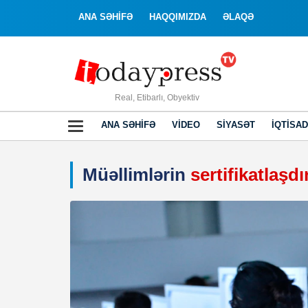
ANA SƏHİFƏ
HAQQIMIZDA
ƏLAQƏ
Real, Etibarlı, Obyektiv
ANA SƏHIFƏ
VIDEO
SIYASƏT
İQTISAD
Müəllimlərin
sertifikatlaşd