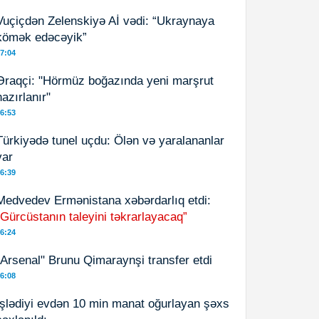
Vuçiçdən Zelenskiyə Aİ vədi: “Ukraynaya
kömək edəcəyik”
7:04
Əraqçi: "Hörmüz boğazında yeni marşrut
hazırlanır"
6:53
Türkiyədə tunel uçdu: Ölən və yaralananlar
var
6:39
Medvedev Ermənistana xəbərdarlıq etdi:
“Gürcüstanın taleyini təkrarlayacaq”
6:24
"Arsenal" Brunu Qimaraynşi transfer etdi
6:08
İşlədiyi evdən 10 min manat oğurlayan şəxs