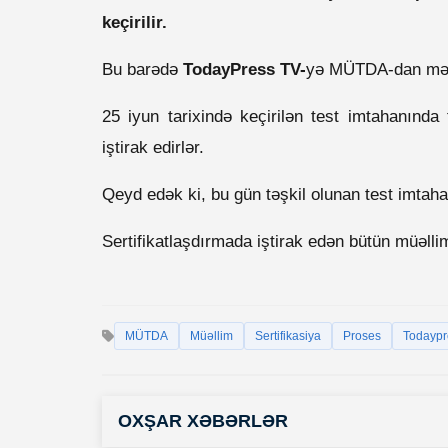
keçirilir.
Bu barədə
TodayPress TV-
yə MÜTDA-dan məlu
25 iyun tarixində keçirilən test imtahanında 
iştirak edirlər.
Qeyd edək ki, bu gün təşkil olunan test imtah
Sertifikatlaşdırmada iştirak edən bütün müəllim
MÜTDA
Müəllim
Sertifikasiya
Proses
Todaypr
OXŞAR XƏBƏRLƏR