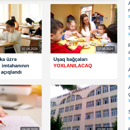
1
1
07.08.2026
07.08.2026
ika üzrə
Uşaq bağçaları
1
t imtahanının
YOXLANILACAQ
 açıqlandı
1
1
1
04.08.2026
03.08.2026