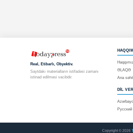
HAQQIM
Haqqımı
Real, Etibarlı, Obyektiv.
ƏLAQƏ
Saytdakı materialların istifadəsi zamanı
istinad edilməsi vacibdir.
Ana səhi
DIL VE
Azərbay
Русский
Copyright © 2026