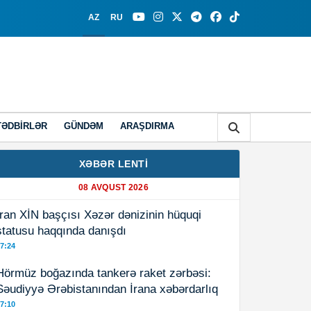
AZ
RU
TƏDBIRLƏR
GÜNDƏM
ARAŞDIRMA
XƏBƏR LENTİ
08 AVQUST 2026
İran XİN başçısı Xəzər dənizinin hüquqi
statusu haqqında danışdı
7:24
Hörmüz boğazında tankerə raket zərbəsi:
Səudiyyə Ərəbistanından İrana xəbərdarlıq
7:10