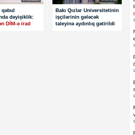
q qəbul
Bakı Qızlar Universitetinin
nda dəyişiklik:
işçilərinin gələcək
1
n DİM-ə irad
taleyinə aydınlıq gətirildi
1
1
1
1