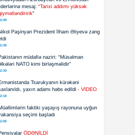
liderlərinə mesaj:
“Tarixi addımı yüksək
qiymətləndiririk
”
2:49
Nikol Paşinyan Prezident İlham Əliyevə zəng
etdi
2:36
Pakistanın müdafiə naziri: “Müsəlman
ölkələri NATO kimi birləşməlidir”
2:30
Ermənistanda Tsarukyanın kürəkəni
saxlanıldı, yaxın adamı həbs edildi
- VİDEO
2:18
Müəllimlərin faktiki yaşayış rayonuna uyğun
vakansiya seçimi başladı
2:06
Pensiyalar
ÖDƏNİLDİ