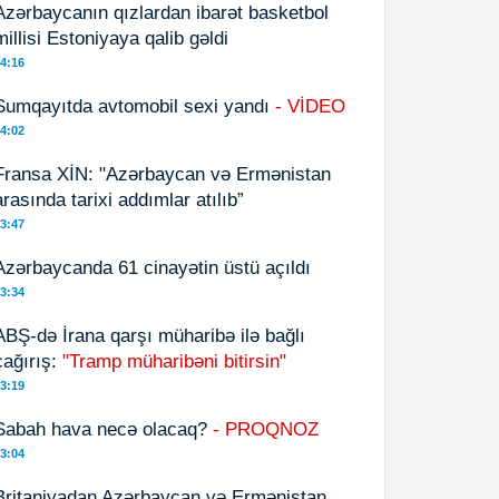
Azərbaycanın qızlardan ibarət basketbol
millisi Estoniyaya qalib gəldi
4:16
Sumqayıtda avtomobil sexi yandı
- VİDEO
4:02
Fransa XİN: "Azərbaycan və Ermənistan
arasında tarixi addımlar atılıb”
3:47
Azərbaycanda 61 cinayətin üstü açıldı
3:34
ABŞ-də İrana qarşı müharibə ilə bağlı
çağırış:
"Tramp müharibəni bitirsin"
3:19
Sabah hava necə olacaq?
- PROQNOZ
3:04
Britaniyadan Azərbaycan və Ermənistan