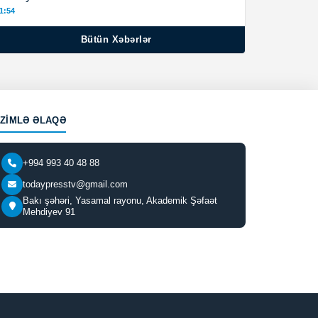
1:54
Bütün Xəbərlər
IZIMLƏ ƏLAQƏ
+994 993 40 48 88
todaypresstv@gmail.com
Bakı şəhəri, Yasamal rayonu, Akademik Şəfaət
Mehdiyev 91