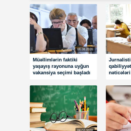
08.08.2026
Müəllimlərin faktiki
Jurnalist
yaşayış rayonuna uyğun
qabiliyyə
vakansiya seçimi başladı
nəticələri
06.08.2026