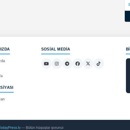
1
IZDA
SOSIAL MEDIA
B
zda
fə
RSIYASI
can
TodayPress.tv
— Bütün hüquqlar qorunur.