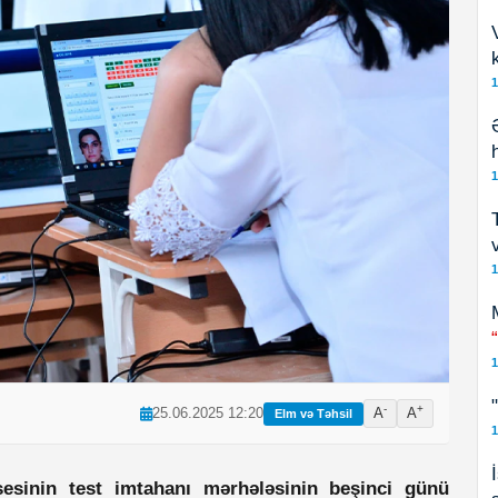
1
1
1
1
-
+
25.06.2025 12:20
A
A
Elm və Təhsil
1
rosesinin test imtahanı mərhələsinin beşinci günü