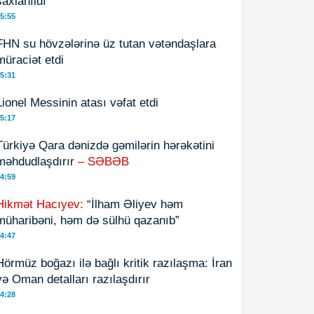
saxlanıldı
5:55
FHN su hövzələrinə üz tutan vətəndaşlara
müraciət etdi
5:31
Lionel Messinin atası vəfat etdi
5:17
Türkiyə Qara dənizdə gəmilərin hərəkətini
məhdudlaşdırır
– SƏBƏB
4:59
Hikmət Hacıyev:
“İlham Əliyev həm
müharibəni, həm də sülhü qazanıb”
4:47
Hörmüz boğazı ilə bağlı kritik razılaşma: İran
və Oman detalları razılaşdırır
4:28