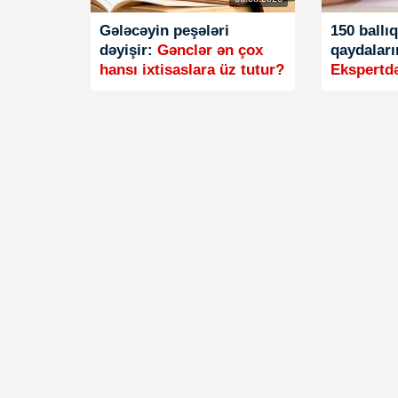
Gələcəyin peşələri
150 ballı
dəyişir:
Gənclər ən çox
qaydaları
hansı ixtisaslara üz tutur?
Ekspertdə