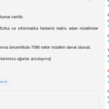
1
mat verilib.
1
fizika və informatika fənlərini tədris edən müəllimlər
1
anına ümumilikdə 7096 nəfər müəllim dəvət olunub.
lərimizə uğurlar arzulayırıq!
1
ess.tv
1
1