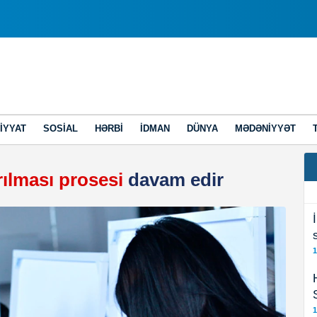
IYYAT
SOSIAL
HƏRBI
İDMAN
DÜNYA
MƏDƏNIYYƏT
ırılması prosesi
davam edir
1
1